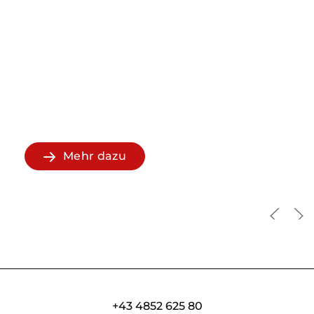
Ich bin fertig. Albin Egger-
Lienz ✝ 1926
Mehr dazu
+43 4852 625 80