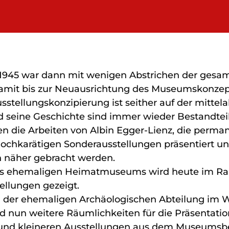
1945 war dann mit wenigen Abstrichen der gesam
damit bis zur Neuausrichtung des Museumskonzep
tellungskonzipierung ist seither auf der mittelal
nd seine Geschichte sind immer wieder Bestandte
n die Arbeiten von Albin Egger-Lienz, die perman
hochkarätigen Sonderausstellungen präsentiert 
n näher gebracht werden.
 ehemaligen Heimatmuseums wird heute im Rah
llungen gezeigt.
 der ehemaligen Archäologischen Abteilung im We
 nun weitere Räumlichkeiten für die Präsentation
 und kleineren Ausstellungen aus dem Museumsb